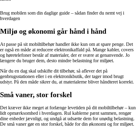
Brug mobilen som din daglige guide – sådan finder du nemt vej i
hverdagen
Miljø og økonomi går hånd i hånd
At passe på sit mobiltilbehør handler ikke kun om at spare penge. Det
er også en måde at reducere elektronikaffald på. Mange kabler, covers
og høretelefoner består af materialer, der er svære at genanvende. Jo
længere du bruger dem, desto mindre belastning for miljøet.
Når du en dag skal udskifte dit tilbehør, så aflever det på
genbrugsstationen eller i en elektronikbutik, der tager imod brugt
udstyr. På den måde sikrer du, at materialerne bliver håndteret korrekt.
Små vaner, stor forskel
Det kræver ikke meget at forlænge levetiden på dit mobiltilbehør – kun
lidt opmærksomhed i hverdagen. Rul kablerne pænt sammen, rengør
dine enheder jævnligt, og undgå at udsætte dem for unødig belastning.
De små vaner gør en stor forskel, både for din økonomi og for miljøet.