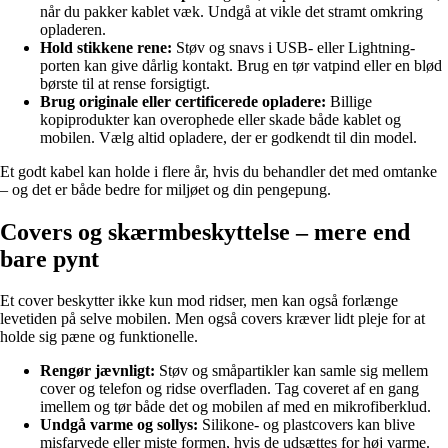
når du pakker kablet væk. Undgå at vikle det stramt omkring
opladeren.
Hold stikkene rene:
Støv og snavs i USB- eller Lightning-
porten kan give dårlig kontakt. Brug en tør vatpind eller en blød
børste til at rense forsigtigt.
Brug originale eller certificerede opladere:
Billige
kopiprodukter kan overophede eller skade både kablet og
mobilen. Vælg altid opladere, der er godkendt til din model.
Et godt kabel kan holde i flere år, hvis du behandler det med omtanke
– og det er både bedre for miljøet og din pengepung.
Covers og skærmbeskyttelse – mere end
bare pynt
Et cover beskytter ikke kun mod ridser, men kan også forlænge
levetiden på selve mobilen. Men også covers kræver lidt pleje for at
holde sig pæne og funktionelle.
Rengør jævnligt:
Støv og småpartikler kan samle sig mellem
cover og telefon og ridse overfladen. Tag coveret af en gang
imellem og tør både det og mobilen af med en mikrofiberklud.
Undgå varme og sollys:
Silikone- og plastcovers kan blive
misfarvede eller miste formen, hvis de udsættes for høj varme.