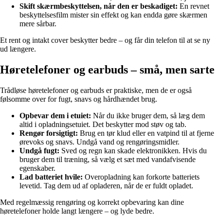
Skift skærmbeskyttelsen, når den er beskadiget:
En revnet
beskyttelsesfilm mister sin effekt og kan endda gøre skærmen
mere sårbar.
Et rent og intakt cover beskytter bedre – og får din telefon til at se ny
ud længere.
Høretelefoner og earbuds – små, men sarte
Trådløse høretelefoner og earbuds er praktiske, men de er også
følsomme over for fugt, snavs og hårdhændet brug.
Opbevar dem i etuiet:
Når du ikke bruger dem, så læg dem
altid i opladningsetuiet. Det beskytter mod støv og tab.
Rengør forsigtigt:
Brug en tør klud eller en vatpind til at fjerne
ørevoks og snavs. Undgå vand og rengøringsmidler.
Undgå fugt:
Sved og regn kan skade elektronikken. Hvis du
bruger dem til træning, så vælg et sæt med vandafvisende
egenskaber.
Lad batteriet hvile:
Overopladning kan forkorte batteriets
levetid. Tag dem ud af opladeren, når de er fuldt opladet.
Med regelmæssig rengøring og korrekt opbevaring kan dine
høretelefoner holde langt længere – og lyde bedre.