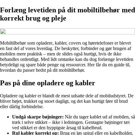
Forlæng levetiden på dit mobiltilbehør med
korrekt brug og pleje
Mobiltilbehør som opladere, kabler, covers og høretelefoner er blevet
en fast del af vores hverdag. De beskytter, forbinder og gør brugen af
mobilen mere praktisk – men de slides også hurtigt, hvis de ikke
behandles ordentligt. Med lidt omtanke kan du dog forlænge levetiden
betydeligt og spare både penge og ressourcer. Her får du en guide til,
hvordan du passer bedst på dit mobiltilbehør.
Pas på dine opladere og kabler
Opladere og kabler er blandt de mest udsatte dele af mobiludstyret. De
bliver bøjet, trukket og snoet dagligt, og det kan hurtigt føre til brud
eller dårlig forbindelse.
Undgå skarpe bøjninger:
Når du tager kablet ud af mobilen, så
træk i selve stikket – ikke i ledningen. Gentagne bøjninger tæt
ved stikket er den hyppigste årsag til kabelbrud.
Rul kabler korrekt op:
Brug en løs spiral eller en kabelholder,