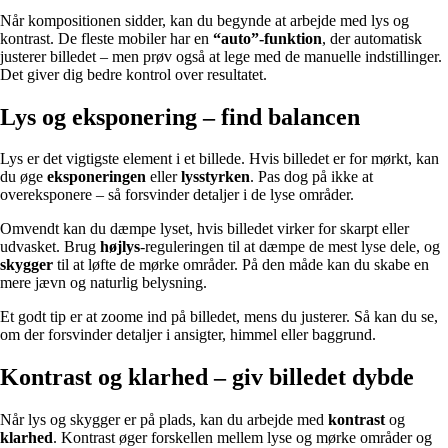
Når kompositionen sidder, kan du begynde at arbejde med lys og
kontrast. De fleste mobiler har en
“auto”-funktion
, der automatisk
justerer billedet – men prøv også at lege med de manuelle indstillinger.
Det giver dig bedre kontrol over resultatet.
Lys og eksponering – find balancen
Lys er det vigtigste element i et billede. Hvis billedet er for mørkt, kan
du øge
eksponeringen
eller
lysstyrken
. Pas dog på ikke at
overeksponere – så forsvinder detaljer i de lyse områder.
Omvendt kan du dæmpe lyset, hvis billedet virker for skarpt eller
udvasket. Brug
højlys
-reguleringen til at dæmpe de mest lyse dele, og
skygger
til at løfte de mørke områder. På den måde kan du skabe en
mere jævn og naturlig belysning.
Et godt tip er at zoome ind på billedet, mens du justerer. Så kan du se,
om der forsvinder detaljer i ansigter, himmel eller baggrund.
Kontrast og klarhed – giv billedet dybde
Når lys og skygger er på plads, kan du arbejde med
kontrast
og
klarhed
. Kontrast øger forskellen mellem lyse og mørke områder og