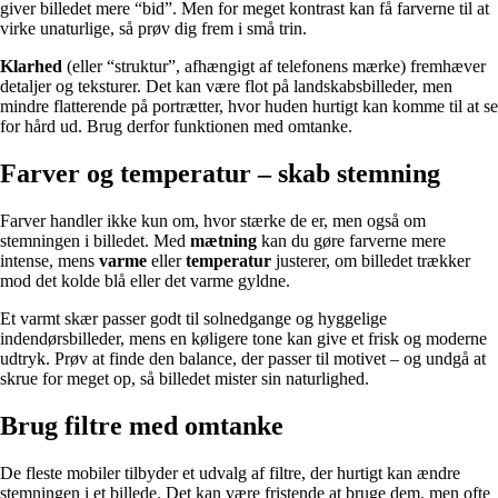
giver billedet mere “bid”. Men for meget kontrast kan få farverne til at
virke unaturlige, så prøv dig frem i små trin.
Klarhed
(eller “struktur”, afhængigt af telefonens mærke) fremhæver
detaljer og teksturer. Det kan være flot på landskabsbilleder, men
mindre flatterende på portrætter, hvor huden hurtigt kan komme til at se
for hård ud. Brug derfor funktionen med omtanke.
Farver og temperatur – skab stemning
Farver handler ikke kun om, hvor stærke de er, men også om
stemningen i billedet. Med
mætning
kan du gøre farverne mere
intense, mens
varme
eller
temperatur
justerer, om billedet trækker
mod det kolde blå eller det varme gyldne.
Et varmt skær passer godt til solnedgange og hyggelige
indendørsbilleder, mens en køligere tone kan give et frisk og moderne
udtryk. Prøv at finde den balance, der passer til motivet – og undgå at
skrue for meget op, så billedet mister sin naturlighed.
Brug filtre med omtanke
De fleste mobiler tilbyder et udvalg af filtre, der hurtigt kan ændre
stemningen i et billede. Det kan være fristende at bruge dem, men ofte