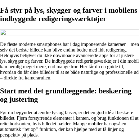
Få styr på lys, skygger og farver i mobilens
indbyggede redigeringsværktøjer
De fleste moderne smartphones har i dag imponerende kameraer – men
selv det bedste billede kan blive endnu bedre med lidt redigering.
Heldigvis behøver du ikke downloade avancerede apps for at justere
lys, skygger og farver. De indbyggede redigeringsværktøjer i din mobil
kan nemlig meget mere, end mange tror. Her får du en guide til,
hvordan du får dine billeder til at se både naturlige og professionelle ud
– direkte fra kamerarullen.
Start med det grundlæggende: beskæring
og justering
Før du begynder at ændre lys og farver, er det en god idé at beskære
billedet. Fjern forstyrrende elementer i kanten, og brug funktionen til at
rette horisonten, hvis billedet hælder. Mange mobiler har også en
automatisk “ret op”-funktion, der kan hjælpe med at få linjer og
perspektiv på plads.