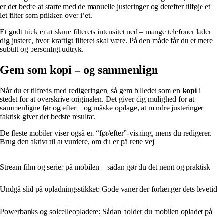
er det bedre at starte med de manuelle justeringer og derefter tilføje et
let filter som prikken over i’et.
Et godt trick er at skrue filterets intensitet ned – mange telefoner lader
dig justere, hvor kraftigt filteret skal være. På den måde får du et mere
subtilt og personligt udtryk.
Gem som kopi – og sammenlign
Når du er tilfreds med redigeringen, så gem billedet som en
kopi
i
stedet for at overskrive originalen. Det giver dig mulighed for at
sammenligne før og efter – og måske opdage, at mindre justeringer
faktisk giver det bedste resultat.
De fleste mobiler viser også en “før/efter”-visning, mens du redigerer.
Brug den aktivt til at vurdere, om du er på rette vej.
Stream film og serier på mobilen – sådan gør du det nemt og praktisk
Undgå slid på opladningsstikket: Gode vaner der forlænger dets levetid
Powerbanks og solcelleopladere: Sådan holder du mobilen opladet på